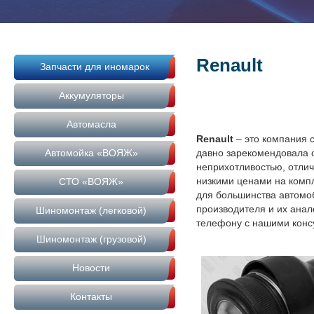
Renault
Запчасти для иномарок
Аккумуляторы
Автомасла
Renault
– это компания с
Автомойка «ВОЯЖ»
давно зарекомендовала 
неприхотливостью, отлич
низкими ценами на комп
СТО «ВОЯЖ»
для большинства автомо
производителя и их анал
Шиномонтаж (легковой)
телефону с нашими конс
Шиномонтаж (грузовой)
Новости
Контакты